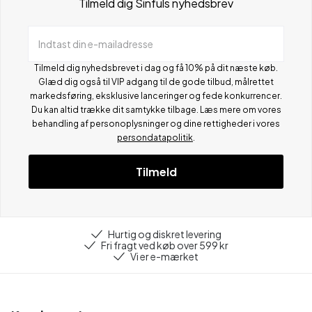
Tilmeld dig Sinfuls nyhedsbrev
Indtast din e-mailadresse
Tilmeld dig nyhedsbrevet i dag og få 10% på dit næste køb.
Glæd dig også til VIP adgang til de gode tilbud, målrettet
markedsføring, eksklusive lanceringer og fede konkurrencer.
Du kan altid trække dit samtykke tilbage. Læs mere om vores
behandling af personoplysninger og dine rettigheder i vores
persondatapolitik
.
Tilmeld
Hurtig og diskret levering
Fri fragt ved køb over 599 kr
Vi er e-mærket