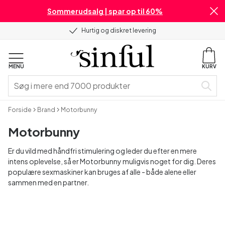
Sommerudsalg | spar op til 60%
Hurtig og diskret levering
MENU
KURV
Forside
Brand
Motorbunny
Motorbunny
Er du vild med håndfri stimulering og leder du efter en mere
intens oplevelse, så er Motorbunny muligvis noget for dig. Deres
populære sexmaskiner kan bruges af alle - både alene eller
sammen med en partner.