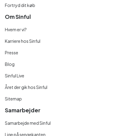
Fortryd dit køb
Om Sinful
Hvem er vi?
Karriere hos Sinful
Presse
Blog
Sinful Live
Året der gik hos Sinful
Sitemap
Samarbejder
Samarbejde med Sinful
Lige på sengekanten