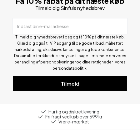
Få 10% rabat på dit næste køb
Tilmeld dig Sinfuls nyhedsbrev
Indtast din e-mailadresse
Tilmeld dig nyhedsbrevet i dag og få 10% på dit næste køb.
Glæd dig også til VIP adgang til de gode tilbud, målrettet
markedsføring, eksklusive lanceringer og fede konkurrencer.
Du kan altid trække dit samtykke tilbage. Læs mere om vores
behandling af personoplysninger og dine rettigheder i vores
persondatapolitik
.
Tilmeld
Hurtig og diskret levering
Fri fragt ved køb over 599 kr
Vi er e-mærket