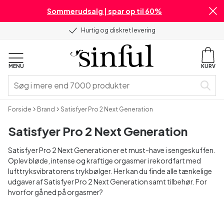
Sommerudsalg | spar op til 60%
Hurtig og diskret levering
MENU
KURV
Forside
Brand
Satisfyer Pro 2 Next Generation
Satisfyer Pro 2 Next Generation
Satisfyer Pro 2 Next Generation er et must-have i sengeskuffen.
Oplev bløde, intense og kraftige orgasmer i rekordfart med
lufttryksvibratorens trykbølger. Her kan du finde alle tænkelige
udgaver af Satisfyer Pro 2 Next Generation samt tilbehør. For
hvorfor gå ned på orgasmer?