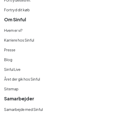
Fortrydelsesret
Fortryd dit køb
Om Sinful
Hvem er vi?
Karriere hos Sinful
Presse
Blog
Sinful Live
Året der gik hos Sinful
Sitemap
Samarbejder
Samarbejde med Sinful