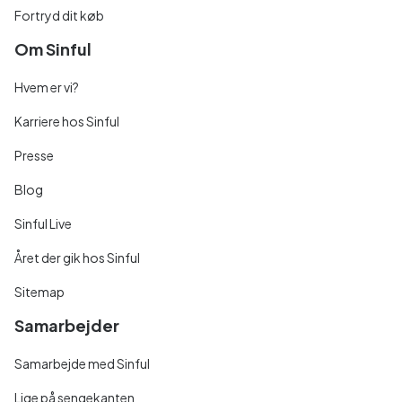
Fortryd dit køb
Om Sinful
Hvem er vi?
Karriere hos Sinful
Presse
Blog
Sinful Live
Året der gik hos Sinful
Sitemap
Samarbejder
Samarbejde med Sinful
Lige på sengekanten