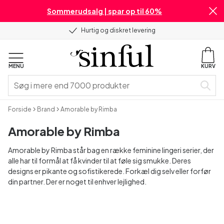
Sommerudsalg | spar op til 60%
Hurtig og diskret levering
MENU
KURV
Forside
Brand
Amorable by Rimba
Amorable by Rimba
Amorable by Rimba står bag en række feminine lingeri serier, der
alle har til formål at få kvinder til at føle sig smukke. Deres
designs er pikante og sofistikerede. Forkæl dig selv eller forfør
din partner. Der er noget til enhver lejlighed.