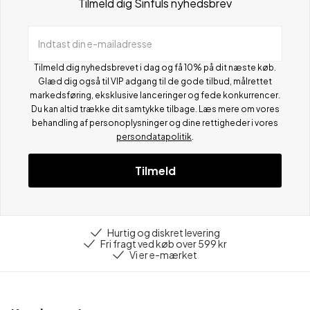
Tilmeld dig Sinfuls nyhedsbrev
Indtast din e-mailadresse
Tilmeld dig nyhedsbrevet i dag og få 10% på dit næste køb.
Glæd dig også til VIP adgang til de gode tilbud, målrettet
markedsføring, eksklusive lanceringer og fede konkurrencer.
Du kan altid trække dit samtykke tilbage. Læs mere om vores
behandling af personoplysninger og dine rettigheder i vores
persondatapolitik
.
Tilmeld
Hurtig og diskret levering
Fri fragt ved køb over 599 kr
Vi er e-mærket