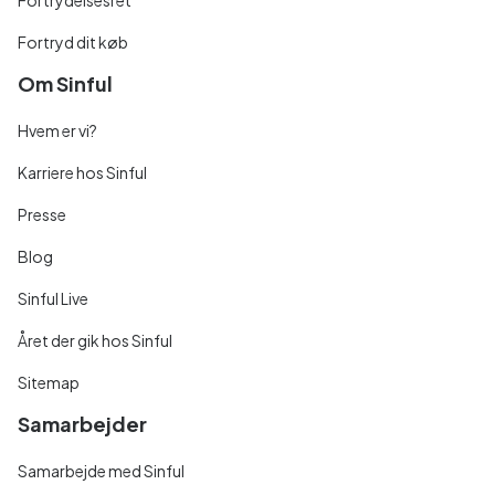
Fortrydelsesret
Fortryd dit køb
Om Sinful
Hvem er vi?
Karriere hos Sinful
Presse
Blog
Sinful Live
Året der gik hos Sinful
Sitemap
Samarbejder
Samarbejde med Sinful