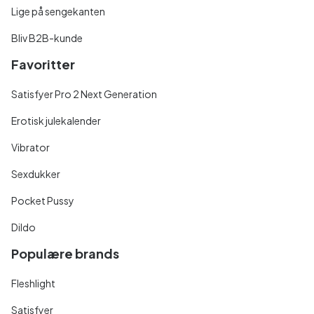
Lige på sengekanten
Bliv B2B-kunde
Favoritter
Satisfyer Pro 2 Next Generation
Erotisk julekalender
Vibrator
Sexdukker
Pocket Pussy
Dildo
Populære brands
Fleshlight
Satisfyer