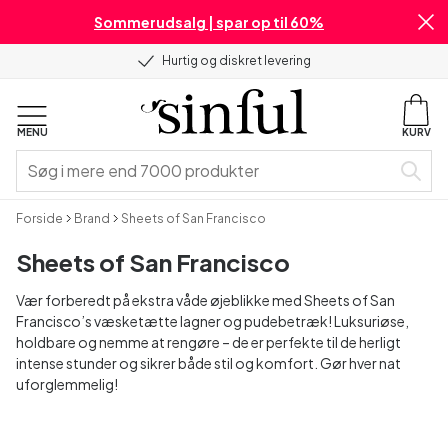
Sommerudsalg | spar op til 60%
Hurtig og diskret levering
MENU
KURV
Forside
Brand
Sheets of San Francisco
Sheets of San Francisco
Vær forberedt på ekstra våde øjeblikke med Sheets of San
Francisco’s væsketætte lagner og pudebetræk! Luksuriøse,
holdbare og nemme at rengøre – de er perfekte til de herligt
intense stunder og sikrer både stil og komfort. Gør hver nat
uforglemmelig!