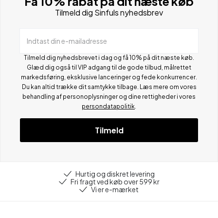
Få 10% rabat på dit næste køb
Tilmeld dig Sinfuls nyhedsbrev
Indtast din e-mailadresse
Tilmeld dig nyhedsbrevet i dag og få 10% på dit næste køb.
Glæd dig også til VIP adgang til de gode tilbud, målrettet
markedsføring, eksklusive lanceringer og fede konkurrencer.
Du kan altid trække dit samtykke tilbage. Læs mere om vores
behandling af personoplysninger og dine rettigheder i vores
persondatapolitik
.
Tilmeld
Hurtig og diskret levering
Fri fragt ved køb over 599 kr
Vi er e-mærket