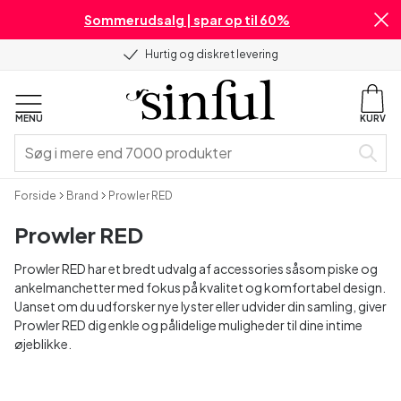
Sommerudsalg | spar op til 60%
Hurtig og diskret levering
MENU
KURV
Forside
Brand
Prowler RED
Prowler RED
Prowler RED har et bredt udvalg af accessories såsom piske og
ankelmanchetter med fokus på kvalitet og komfortabel design.
Uanset om du udforsker nye lyster eller udvider din samling, giver
Prowler RED dig enkle og pålidelige muligheder til dine intime
øjeblikke.