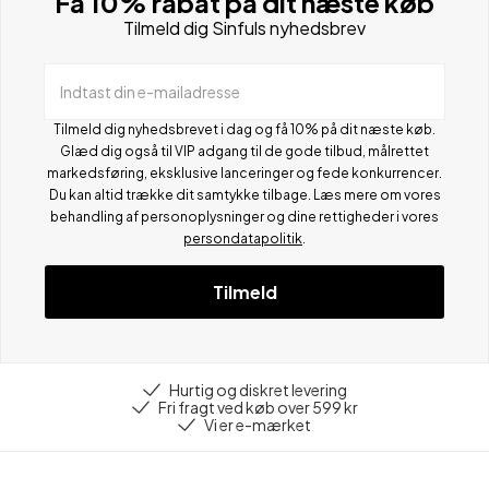
Få 10% rabat på dit næste køb
Tilmeld dig Sinfuls nyhedsbrev
Indtast din e-mailadresse
Tilmeld dig nyhedsbrevet i dag og få 10% på dit næste køb.
Glæd dig også til VIP adgang til de gode tilbud, målrettet
markedsføring, eksklusive lanceringer og fede konkurrencer.
Du kan altid trække dit samtykke tilbage. Læs mere om vores
behandling af personoplysninger og dine rettigheder i vores
persondatapolitik
.
Tilmeld
Hurtig og diskret levering
Fri fragt ved køb over 599 kr
Vi er e-mærket