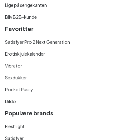
Lige på sengekanten
Bliv B2B-kunde
Favoritter
Satisfyer Pro 2 Next Generation
Erotisk julekalender
Vibrator
Sexdukker
Pocket Pussy
Dildo
Populære brands
Fleshlight
Satisfyer