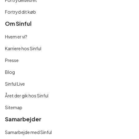
Fortrydelsesret
Fortryd dit køb
Om Sinful
Hvem er vi?
Karriere hos Sinful
Presse
Blog
Sinful Live
Året der gik hos Sinful
Sitemap
Samarbejder
Samarbejde med Sinful