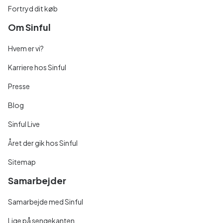
Fortryd dit køb
Om Sinful
Hvem er vi?
Karriere hos Sinful
Presse
Blog
Sinful Live
Året der gik hos Sinful
Sitemap
Samarbejder
Samarbejde med Sinful
Lige på sengekanten