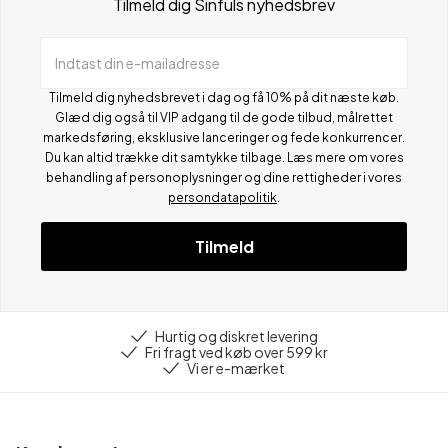
Tilmeld dig Sinfuls nyhedsbrev
Indtast din e-mailadresse
Tilmeld dig nyhedsbrevet i dag og få 10% på dit næste køb.
Glæd dig også til VIP adgang til de gode tilbud, målrettet
markedsføring, eksklusive lanceringer og fede konkurrencer.
Du kan altid trække dit samtykke tilbage. Læs mere om vores
behandling af personoplysninger og dine rettigheder i vores
persondatapolitik
.
Tilmeld
Hurtig og diskret levering
Fri fragt ved køb over 599 kr
Vi er e-mærket