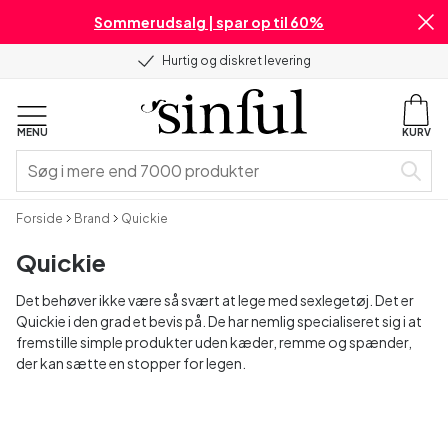
Sommerudsalg | spar op til 60%
Hurtig og diskret levering
MENU
KURV
Forside
Brand
Quickie
Quickie
Det behøver ikke være så svært at lege med sexlegetøj. Det er
Quickie i den grad et bevis på. De har nemlig specialiseret sig i at
fremstille simple produkter uden kæder, remme og spænder,
der kan sætte en stopper for legen.