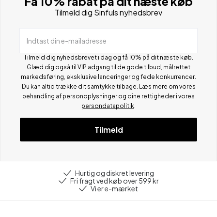
Få 10% rabat på dit næste køb
Tilmeld dig Sinfuls nyhedsbrev
Indtast din e-mailadresse
Tilmeld dig nyhedsbrevet i dag og få 10% på dit næste køb.
Glæd dig også til VIP adgang til de gode tilbud, målrettet
markedsføring, eksklusive lanceringer og fede konkurrencer.
Du kan altid trække dit samtykke tilbage. Læs mere om vores
behandling af personoplysninger og dine rettigheder i vores
persondatapolitik
.
Tilmeld
Hurtig og diskret levering
Fri fragt ved køb over 599 kr
Vi er e-mærket