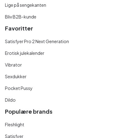
Lige på sengekanten
Bliv B2B-kunde
Favoritter
Satisfyer Pro 2 Next Generation
Erotisk julekalender
Vibrator
Sexdukker
Pocket Pussy
Dildo
Populære brands
Fleshlight
Satisfyer