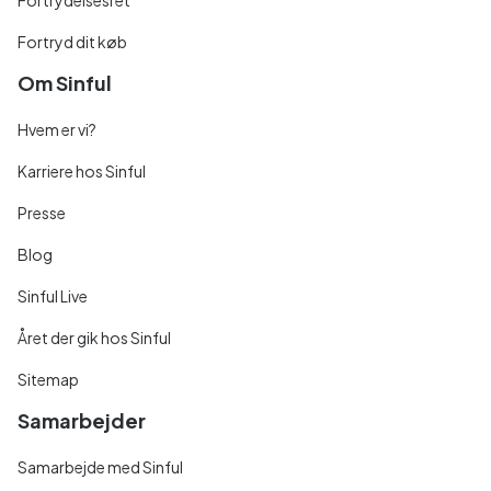
Fortrydelsesret
Fortryd dit køb
Om Sinful
Hvem er vi?
Karriere hos Sinful
Presse
Blog
Sinful Live
Året der gik hos Sinful
Sitemap
Samarbejder
Samarbejde med Sinful