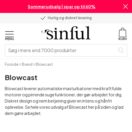
Sommerudsalg | spar op til 60%
Hurtig og diskret levering
MENU
KURV
Forside
Brand
Blowcast
Blowcast
Blowcast leverer automatiske masturbatorer med kraftfulde
motorer og pirrende sugefunktioner, der gør arbejdet for dig.
Diskret design og nem betjening giver en intens og hånfri
oplevelse. Se hele vores udvalg af Blowcast her på siden og lad
dem gøre arbejdet.